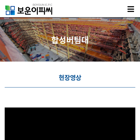
합성버팀대
현장영상