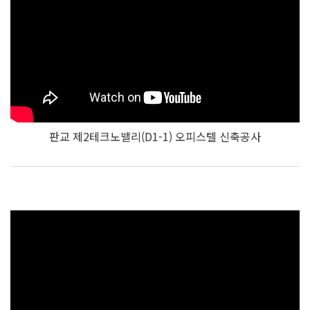
판교 제2테크노밸리(D1-1) 오피스텔 신축공사