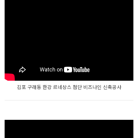
김포 구래동 한강 르네상스 첨단 비즈나인 신축공사